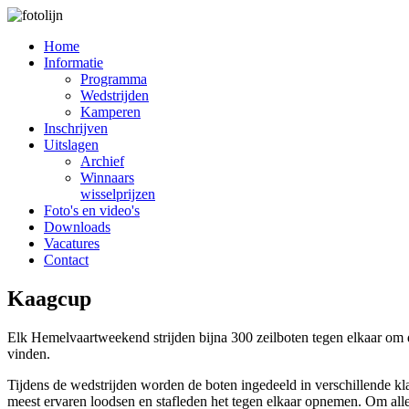
Home
Informatie
Programma
Wedstrijden
Kamperen
Inschrijven
Uitslagen
Archief
Winnaars
wisselprijzen
Foto's en video's
Downloads
Vacatures
Contact
Kaagcup
Elk Hemelvaartweekend strijden bijna 300 zeilboten tegen elkaar om
vinden.
Tijdens de wedstrijden worden de boten ingedeeld in verschillende klas
meest ervaren loodsen en stafleden het tegen elkaar opnemen. Om all