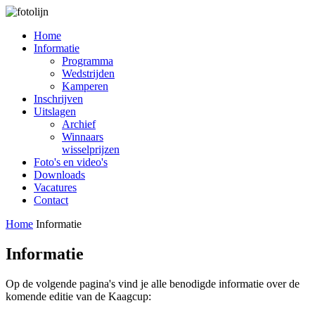
Home
Informatie
Programma
Wedstrijden
Kamperen
Inschrijven
Uitslagen
Archief
Winnaars
wisselprijzen
Foto's en video's
Downloads
Vacatures
Contact
Home
Informatie
Informatie
Op de volgende pagina's vind je alle benodigde informatie over de
komende editie van de Kaagcup: