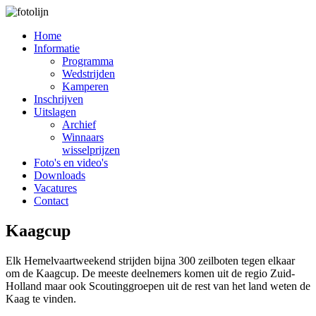
Home
Informatie
Programma
Wedstrijden
Kamperen
Inschrijven
Uitslagen
Archief
Winnaars
wisselprijzen
Foto's en video's
Downloads
Vacatures
Contact
Kaagcup
Elk Hemelvaartweekend strijden bijna 300 zeilboten tegen elkaar
om de Kaagcup. De meeste deelnemers komen uit de regio Zuid-
Holland maar ook Scoutinggroepen uit de rest van het land weten de
Kaag te vinden.