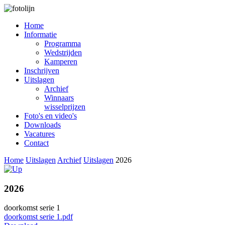
Home
Informatie
Programma
Wedstrijden
Kamperen
Inschrijven
Uitslagen
Archief
Winnaars
wisselprijzen
Foto's en video's
Downloads
Vacatures
Contact
Home
Uitslagen
Archief
Uitslagen
2026
2026
doorkomst serie 1
doorkomst serie 1.pdf