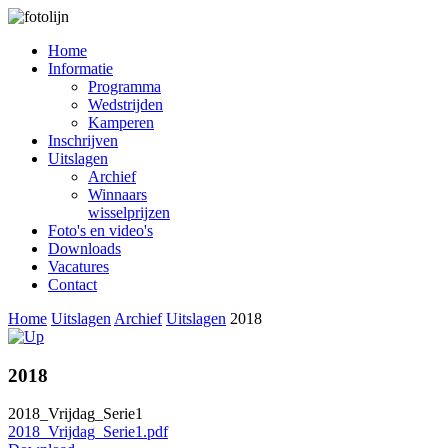
Home
Informatie
Programma
Wedstrijden
Kamperen
Inschrijven
Uitslagen
Archief
Winnaars
wisselprijzen
Foto's en video's
Downloads
Vacatures
Contact
Home
Uitslagen
Archief
Uitslagen
2018
2018
2018_Vrijdag_Serie1
2018_Vrijdag_Serie1.pdf