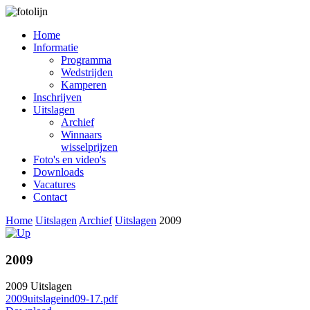
Home
Informatie
Programma
Wedstrijden
Kamperen
Inschrijven
Uitslagen
Archief
Winnaars
wisselprijzen
Foto's en video's
Downloads
Vacatures
Contact
Home
Uitslagen
Archief
Uitslagen
2009
2009
2009 Uitslagen
2009uitslageind09-17.pdf