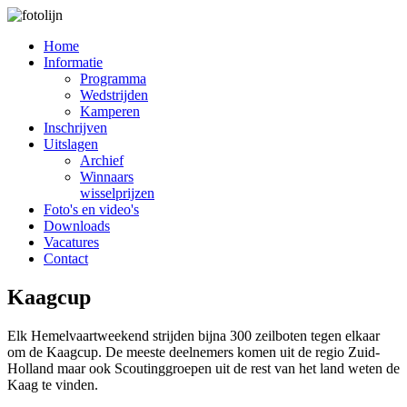
Home
Informatie
Programma
Wedstrijden
Kamperen
Inschrijven
Uitslagen
Archief
Winnaars
wisselprijzen
Foto's en video's
Downloads
Vacatures
Contact
Kaagcup
Elk Hemelvaartweekend strijden bijna 300 zeilboten tegen elkaar
om de Kaagcup. De meeste deelnemers komen uit de regio Zuid-
Holland maar ook Scoutinggroepen uit de rest van het land weten de
Kaag te vinden.