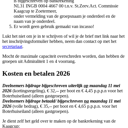
is bijgeschreven
op bankrekening
NL31 INGB 0004 4667 00 t.n.v. St.Zeev.Act. Commissie
Kaagcup te Zoetermeer,
onder vermelding van de groepsnaam je onderdeel en de
naam van je onderdeel.
Er wordt geen gebruik gemaakt van incasso!
Lukt het niet om je in te schrijven of wil je de brief met link naar het
het inschrijvingsformulier hebben, neem dan contact op met het
secretariaat
.
Mocht de maximale capaciteit overschreden worden, dan hebben de
groepen uit Admiraliteit 1 en 4 voorrang.
Kosten en betalen 2026
Deelnemers bijdrage bijgeschreven uiterlijk
op
maandag 11 mei
2026
(kortingsregeling), € 32,-- per boot en € 4,45 p.p.p.n voor het
Boterhuiseiland (alleen gastgroepen).
Deelnemers bijdrage betaald/ bijgeschreven
na
maandag 11 mei
2026
(volle bedrag), € 35,-- per boot en € 4,65 p.p.p.n. voor het
Boterhuiseiland (alleen gastgroepen).
Je dient zelf het geld over te maken op de bankrekening van de
Kaagcup: