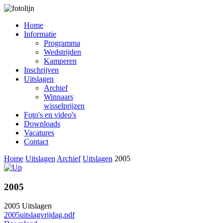
Home
Informatie
Programma
Wedstrijden
Kamperen
Inschrijven
Uitslagen
Archief
Winnaars
wisselprijzen
Foto's en video's
Downloads
Vacatures
Contact
Home
Uitslagen
Archief
Uitslagen
2005
2005
2005 Uitslagen
2005uitslagvrijdag.pdf